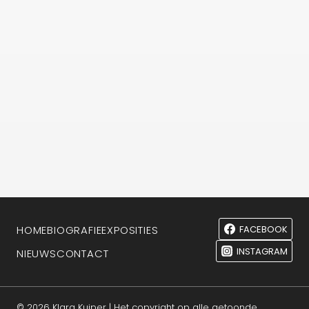
FACEBOOK
HOME
BIOGRAFIE
EXPOSITIES
INSTAGRAM
NIEUWS
CONTACT
© 2026 Klara Kuiper | Het copyright op alle getoonde