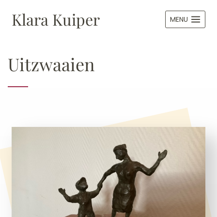
Doorgaan
Klara Kuiper
naar
MENU
inhoud
Uitzwaaien