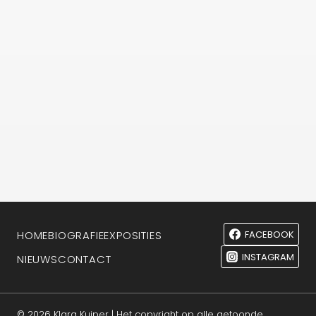
FACEBOOK
HOME
BIOGRAFIE
EXPOSITIES
INSTAGRAM
NIEUWS
CONTACT
© 2026 Klara Kuiper | Het copyright op alle getoonde