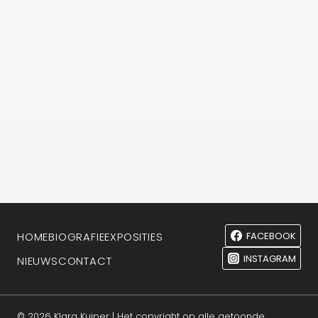
FACEBOOK
HOME
BIOGRAFIE
EXPOSITIES
INSTAGRAM
NIEUWS
CONTACT
© 2026 Klara Kuiper | Het copyright op alle getoonde