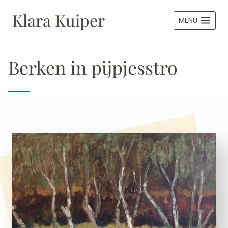
Doorgaan
Klara Kuiper
naar
MENU
inhoud
Berken in pijpjesstro